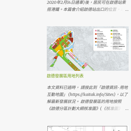
2020年2月14日通車)後，居民可在啟德站乘
搭港鐵。本篇會介紹啟德站出口的位置，以及
步行來往啟德站附近物業/設施的路線。 （最
新文章： 鄰近地區前往啟德站的步行路線
(2020年2月) ） （最新文章： 啟德站出口附
近的設施 ） 啟德站的位置及出入口 啟德站位
於啟德發展區內啟德城中心的中央，是一個地
底車站。車站設有三個地面出入口(A、B、
D)，車站大堂的地底出口(C)連接啟德地下購
物街。 啟德站的地面出入口在啟德車站廣場
內，A出口在啟朗苑前方，D出口在Oasis Kai
啟德發展區用地列表
Tak前方，B出口在1F1住宅地前方 啟德大道公
園、啟德車站廣場落成前，前往啟德站的臨時
本文資料已過時， 請按此到「啟德資訊-用地
步行路線 啟德大道公園及啟德車站廣場在
互動地圖」 (https://kaitak.info/Sites)，以了
2020第一季屯馬綫一期通車時仍未落成，港
解最新發展狀況。 啟德發展區的用地按照
鐵及其他持分者已建造臨時行人通道予乘客使
《啟德分區計劃大綱核准圖》(《核准圖》)發
用(已於2019年6月全段開放使用)。 啟德站車
展，《核准圖》內有部分用地在啟德發展計劃
站小冊子的地圖 啟德站臨時行人接駁通道及
前已存在，亦有少量啟德發展區用地被劃分到
緊急車輛通道 (港鐵編製的工程平面圖) 啟德
其他分區。《核准圖》經多次修訂，現時最新