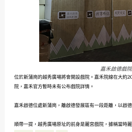
嘉禾啟德戲院
位於新蒲崗的越秀廣場將會開設戲院。嘉禾院線在大約20
院，嘉禾官方暫時未有公布戲院詳情。
嘉禾啟德位處新蒲崗，離啟德發展區有一段距離，以啟德
順帶一提，越秀廣場原址的前身是麗宮戲院，據稱當時麗