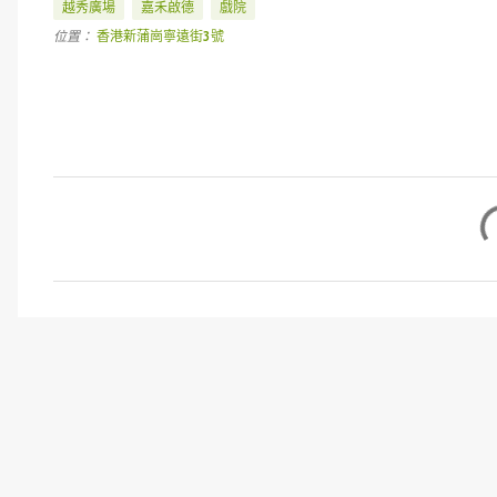
越秀廣場
嘉禾啟德
戲院
位置：
香港新蒲崗寧遠街3號
留
言