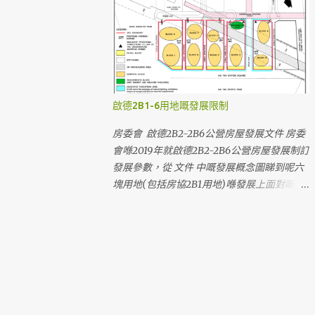
站臨時行人接駁通道及緊急車輛通道 從 沐翠
的版本編號為 S/K22/6 。 《啟德分區計劃大
街 前往 A出口 - 鄰近物業/設施： 啟晴邨、德
綱核准圖》編號S/K22/6，用地用途以顏色區
朗邨、煥然壹居、晴朗商場、麗晶花園、聖公
分 《啟德分區計劃大綱核准圖》編號S/K22/6
會聖十架小學、保良局何壽南小學、文理書院
《啟德分區計劃大綱核准圖》編號S/K22/4 ，
(九龍) 啟德站A出口臨時行人通道的走線(以
版本較舊，有部份用地規劃已變更 由
黃色虛線標示) 臨時通道由沐翠街迴旋處起，
S/K22/4 修訂至 S/K22/5 的變更 (附圖) 區內
啟德2B1-6用地嘅發展限制
沿煥然壹居及啟朗苑的外圍，在啟朗苑商場外
用地劃分成六個區，以下是啟德發展區內大部
轉右到A出口 從 沐安街 前 往 A出口 - 鄰近物
分用地，並以編號排序： (由於政府沒有公布
房委會 啟德2B2-2B6公營房屋發展文件 房委
業/設施： 啟朗苑 、 啟德1號(I)、啟德1號
整個分區的用地編號，因此不會列出本網誌不
會喺2019年就啟德2B2-2B6公營房屋發展制訂
(II)、天寰、嘉匯 從 高飛里北 前往 D出口 -
確定編號的用地) （最後一次更新：2020-5-
發展參數，從 文件 中嘅發展概念圖睇到呢六
鄰近物業/設施： 龍譽、Oasis Kai Tak 從 沐
19） 第一區 1A1： 已入伙 — 啟晴邨 1A2：
塊用地(包括房協2B1用地)喺發展上面對嘅困
元街 前往 B出口 - 鄰近物業/設施： 工業貿
已啟用 — 文理書院(九龍) 1A3： 已啟用
難，以及規劃造成不必要嘅限制同浪費。 最
易大樓、Mikiki、譽港灣、景泰苑、采頤花園
— 聖公會聖十架小學 1A4： 已啟用 — 保良
主要嘅困難係2B區用地地底係屯馬綫鐵路隧
將來啟德大道公園、啟德車站廣場及其他設施
局何壽南小學 1A5：啟東道變電站 1B1： 已入
道，隧道高度大約-5.38mPD，同地面大約
落成後，前往啟德站的步行路線 從啟德大道
伙 — 德朗邨 1B2： 規劃中 — 小學用地，現
+6mPD相減，即係隧道喺地底大約11.4米。大
公園附近的住宅 前往啟德站A出口的步行路線
時是其他工程的臨時工地 1B3： 規劃中 — 中
樓要避開隧道興建，對大樓嘅設計、面積、位
啟德大道公園內的有蓋行人通道模擬圖 啟德
學用地，現時空置 1B4： 規劃中 — 小學用
置有顯著嘅限制。 以最近推售嘅2B2啟欣苑為
車站廣場內的有蓋行人通道模擬圖 經 啟德大
地，現時空置 1C1： 興建中 — 東九龍總區總
例，睇返大廈 公契 ，地庫停車場範圍只係得