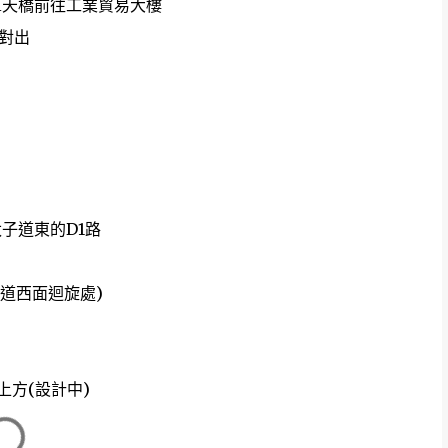
iki天橋前往工業貿易大樓
門對出
太子道東的D1路
調道西面迴旋處)
上方(設計中)