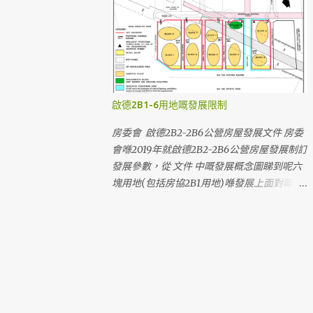
站臨時行人接駁通道及緊急車輛通道 從 沐翠
的版本編號為 S/K22/6 。 《啟德分區計劃大
街 前往 A出口 - 鄰近物業/設施： 啟晴邨、德
綱核准圖》編號S/K22/6，用地用途以顏色區
朗邨、煥然壹居、晴朗商場、麗晶花園、聖公
分 《啟德分區計劃大綱核准圖》編號S/K22/6
會聖十架小學、保良局何壽南小學、文理書院
《啟德分區計劃大綱核准圖》編號S/K22/4 ，
(九龍) 啟德站A出口臨時行人通道的走線(以
版本較舊，有部份用地規劃已變更 由
黃色虛線標示) 臨時通道由沐翠街迴旋處起，
S/K22/4 修訂至 S/K22/5 的變更 (附圖) 區內
啟德2B1-6用地嘅發展限制
沿煥然壹居及啟朗苑的外圍，在啟朗苑商場外
用地劃分成六個區，以下是啟德發展區內大部
轉右到A出口 從 沐安街 前 往 A出口 - 鄰近物
分用地，並以編號排序： (由於政府沒有公布
房委會 啟德2B2-2B6公營房屋發展文件 房委
業/設施： 啟朗苑 、 啟德1號(I)、啟德1號
整個分區的用地編號，因此不會列出本網誌不
會喺2019年就啟德2B2-2B6公營房屋發展制訂
(II)、天寰、嘉匯 從 高飛里北 前往 D出口 -
確定編號的用地) （最後一次更新：2020-5-
發展參數，從 文件 中嘅發展概念圖睇到呢六
鄰近物業/設施： 龍譽、Oasis Kai Tak 從 沐
19） 第一區 1A1： 已入伙 — 啟晴邨 1A2：
塊用地(包括房協2B1用地)喺發展上面對嘅困
元街 前往 B出口 - 鄰近物業/設施： 工業貿
已啟用 — 文理書院(九龍) 1A3： 已啟用
難，以及規劃造成不必要嘅限制同浪費。 最
易大樓、Mikiki、譽港灣、景泰苑、采頤花園
— 聖公會聖十架小學 1A4： 已啟用 — 保良
主要嘅困難係2B區用地地底係屯馬綫鐵路隧
將來啟德大道公園、啟德車站廣場及其他設施
局何壽南小學 1A5：啟東道變電站 1B1： 已入
道，隧道高度大約-5.38mPD，同地面大約
落成後，前往啟德站的步行路線 從啟德大道
伙 — 德朗邨 1B2： 規劃中 — 小學用地，現
+6mPD相減，即係隧道喺地底大約11.4米。大
公園附近的住宅 前往啟德站A出口的步行路線
時是其他工程的臨時工地 1B3： 規劃中 — 中
樓要避開隧道興建，對大樓嘅設計、面積、位
啟德大道公園內的有蓋行人通道模擬圖 啟德
學用地，現時空置 1B4： 規劃中 — 小學用
置有顯著嘅限制。 以最近推售嘅2B2啟欣苑為
車站廣場內的有蓋行人通道模擬圖 經 啟德大
地，現時空置 1C1： 興建中 — 東九龍總區總
例，睇返大廈 公契 ，地庫停車場範圍只係得