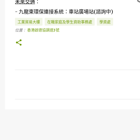
未來交通
：
- 九龍東環保連接系統：車站廣場站(諮詢中)
工業貿易大樓
在職家庭及學生資助事務處
學資處
位置：
香港啟德協調道3號
留
言