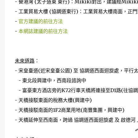
- 譽港灣 (太子道東 東行)：Mikiki對出，建議經Mik
- 工業貿易大樓 (協調道東行)：工業貿易大樓南面，正
-
官方建議的前往方法
-
本網誌建議的前往方法
未來道路
：
- 宋皇臺道(近宋皇臺公園) 至 協調道西面迴旋處，平行
- 東北段興建中，西南段諮詢中
- 富豪東方酒店旁的K72行車天橋將連接至D1路(往協
- 天橋接駁東面的稅務大樓(興建中)
- 天橋接駁南面的1F2商業用地(南豐集團，興建中)
- 天橋延伸至西南面，跨過 協調道西面迴旋處 及 啟德河 