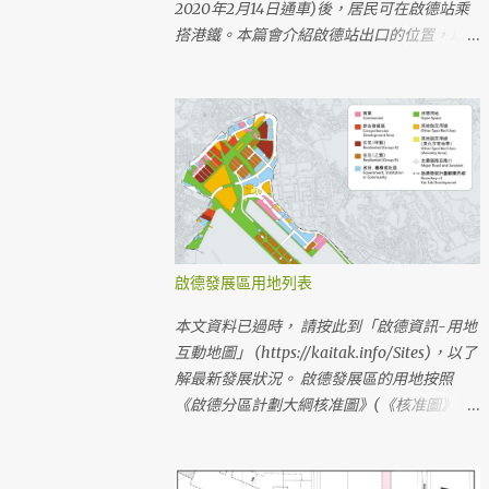
2020年2月14日通車)後，居民可在啟德站乘
搭港鐵。本篇會介紹啟德站出口的位置，以及
步行來往啟德站附近物業/設施的路線。 （最
新文章： 鄰近地區前往啟德站的步行路線
(2020年2月) ） （最新文章： 啟德站出口附
近的設施 ） 啟德站的位置及出入口 啟德站位
於啟德發展區內啟德城中心的中央，是一個地
底車站。車站設有三個地面出入口(A、B、
D)，車站大堂的地底出口(C)連接啟德地下購
物街。 啟德站的地面出入口在啟德車站廣場
內，A出口在啟朗苑前方，D出口在Oasis Kai
啟德發展區用地列表
Tak前方，B出口在1F1住宅地前方 啟德大道公
園、啟德車站廣場落成前，前往啟德站的臨時
本文資料已過時， 請按此到「啟德資訊-用地
步行路線 啟德大道公園及啟德車站廣場在
互動地圖」 (https://kaitak.info/Sites)，以了
2020第一季屯馬綫一期通車時仍未落成，港
解最新發展狀況。 啟德發展區的用地按照
鐵及其他持分者已建造臨時行人通道予乘客使
《啟德分區計劃大綱核准圖》(《核准圖》)發
用(已於2019年6月全段開放使用)。 啟德站車
展，《核准圖》內有部分用地在啟德發展計劃
站小冊子的地圖 啟德站臨時行人接駁通道及
前已存在，亦有少量啟德發展區用地被劃分到
緊急車輛通道 (港鐵編製的工程平面圖) 啟德
其他分區。《核准圖》經多次修訂，現時最新