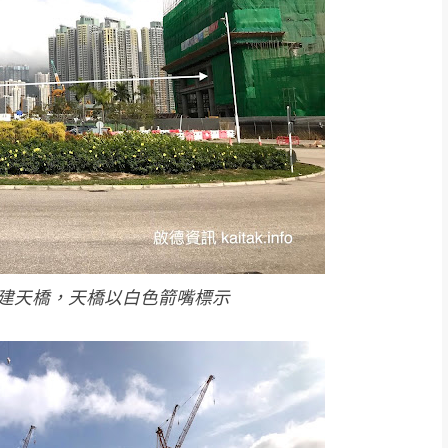
建天橋，天橋以白色箭嘴標示