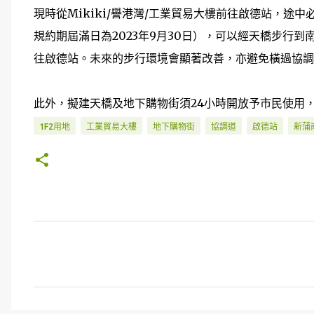
現時從Mikiki/譽港灣/工業貿易大樓前往啟德站，
規約期屆滿日為2023年9月30日），可以經天橋步行
往啟德站。未來的步行環境會顯著改善，亦避免橫過協調
此外，擬建天橋及地下購物街須24小時開放予市民使用，
1F2用地
工業貿易大樓
地下購物街
協調道
啟德站
新蒲
留
言