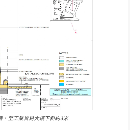
樓，至工業貿易大樓下斜約3米