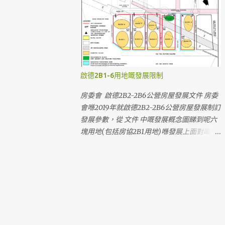
站臨時行人接駁通道及緊急車輛通道 從 沐翠
的版本編號為 S/K22/6 。 《啟德分區計劃大
街 前往 A出口 - 鄰近物業/設施： 啟晴邨、德
綱核准圖》編號S/K22/6，用地用途以顏色區
朗邨、煥然壹居、晴朗商場、麗晶花園、聖公
分 《啟德分區計劃大綱核准圖》編號S/K22/6
會聖十架小學、保良局何壽南小學、文理書院
《啟德分區計劃大綱核准圖》編號S/K22/4 ，
(九龍) 啟德站A出口臨時行人通道的走線(以
版本較舊，有部份用地規劃已變更 由
黃色虛線標示) 臨時通道由沐翠街迴旋處起，
S/K22/4 修訂至 S/K22/5 的變更 (附圖) 區內
啟德2B1-6用地嘅發展限制
沿煥然壹居及啟朗苑的外圍，在啟朗苑商場外
用地劃分成六個區，以下是啟德發展區內大部
轉右到A出口 從 沐安街 前 往 A出口 - 鄰近物
分用地，並以編號排序： (由於政府沒有公布
房委會 啟德2B2-2B6公營房屋發展文件 房委
業/設施： 啟朗苑 、 啟德1號(I)、啟德1號
整個分區的用地編號，因此不會列出本網誌不
會喺2019年就啟德2B2-2B6公營房屋發展制訂
(II)、天寰、嘉匯 從 高飛里北 前往 D出口 -
確定編號的用地) （最後一次更新：2020-5-
發展參數，從 文件 中嘅發展概念圖睇到呢六
鄰近物業/設施： 龍譽、Oasis Kai Tak 從 沐
19） 第一區 1A1： 已入伙 — 啟晴邨 1A2：
塊用地(包括房協2B1用地)喺發展上面對嘅困
元街 前往 B出口 - 鄰近物業/設施： 工業貿
已啟用 — 文理書院(九龍) 1A3： 已啟用
難，以及規劃造成不必要嘅限制同浪費。 最
易大樓、Mikiki、譽港灣、景泰苑、采頤花園
— 聖公會聖十架小學 1A4： 已啟用 — 保良
主要嘅困難係2B區用地地底係屯馬綫鐵路隧
將來啟德大道公園、啟德車站廣場及其他設施
局何壽南小學 1A5：啟東道變電站 1B1： 已入
道，隧道高度大約-5.38mPD，同地面大約
落成後，前往啟德站的步行路線 從啟德大道
伙 — 德朗邨 1B2： 規劃中 — 小學用地，現
+6mPD相減，即係隧道喺地底大約11.4米。大
公園附近的住宅 前往啟德站A出口的步行路線
時是其他工程的臨時工地 1B3： 規劃中 — 中
樓要避開隧道興建，對大樓嘅設計、面積、位
啟德大道公園內的有蓋行人通道模擬圖 啟德
學用地，現時空置 1B4： 規劃中 — 小學用
置有顯著嘅限制。 以最近推售嘅2B2啟欣苑為
車站廣場內的有蓋行人通道模擬圖 經 啟德大
地，現時空置 1C1： 興建中 — 東九龍總區總
例，睇返大廈 公契 ，地庫停車場範圍只係得