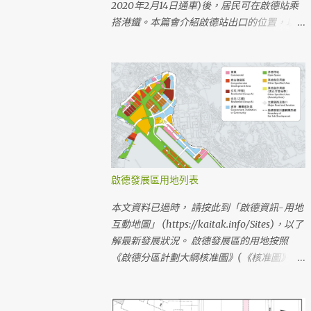
2020年2月14日通車)後，居民可在啟德站乘
搭港鐵。本篇會介紹啟德站出口的位置，以及
步行來往啟德站附近物業/設施的路線。 （最
新文章： 鄰近地區前往啟德站的步行路線
(2020年2月) ） （最新文章： 啟德站出口附
近的設施 ） 啟德站的位置及出入口 啟德站位
於啟德發展區內啟德城中心的中央，是一個地
底車站。車站設有三個地面出入口(A、B、
D)，車站大堂的地底出口(C)連接啟德地下購
物街。 啟德站的地面出入口在啟德車站廣場
內，A出口在啟朗苑前方，D出口在Oasis Kai
啟德發展區用地列表
Tak前方，B出口在1F1住宅地前方 啟德大道公
園、啟德車站廣場落成前，前往啟德站的臨時
本文資料已過時， 請按此到「啟德資訊-用地
步行路線 啟德大道公園及啟德車站廣場在
互動地圖」 (https://kaitak.info/Sites)，以了
2020第一季屯馬綫一期通車時仍未落成，港
解最新發展狀況。 啟德發展區的用地按照
鐵及其他持分者已建造臨時行人通道予乘客使
《啟德分區計劃大綱核准圖》(《核准圖》)發
用(已於2019年6月全段開放使用)。 啟德站車
展，《核准圖》內有部分用地在啟德發展計劃
站小冊子的地圖 啟德站臨時行人接駁通道及
前已存在，亦有少量啟德發展區用地被劃分到
緊急車輛通道 (港鐵編製的工程平面圖) 啟德
其他分區。《核准圖》經多次修訂，現時最新