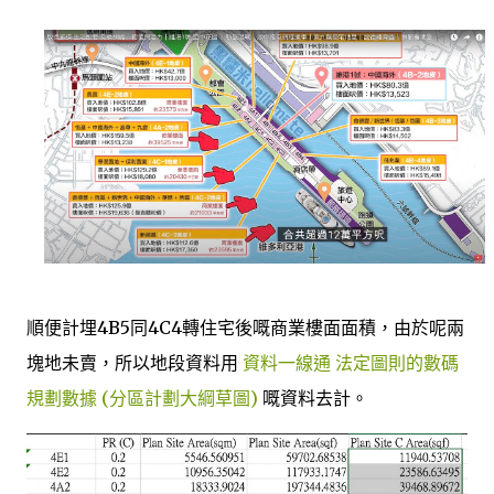
順便計埋4B5同4C4轉住宅後嘅商業樓面面積，由於呢兩
塊地未賣，所以地段資料用
資料一線通 法定圖則的數碼
規劃數據 (分區計劃大綱草圖)
嘅資料去計。