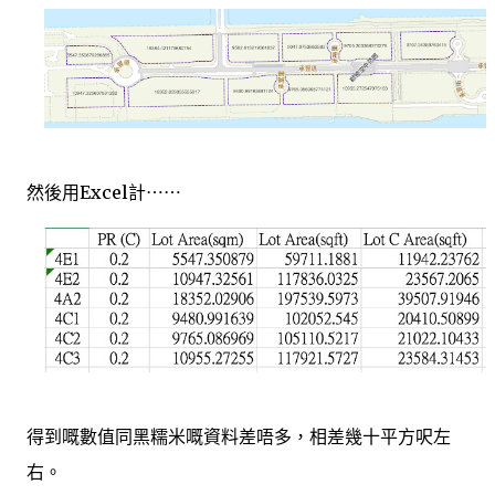
然後用Excel計⋯⋯
得到嘅數值同黑糯米嘅資料差唔多，相差幾十平方呎左
右。