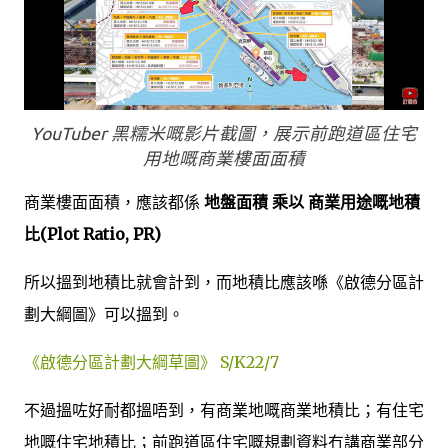
YouTuber 黑糯米嘅影片截圖，展示前跑道區住宅
用地嘅商業樓面面積
商業樓面面積，應該都係
地盤面積 乘以 商業用途嘅地積
比(Plot Ratio, PR)
所以搵到地積比就會計到，而地積比應該喺《啟德分區計
劃大綱圖》可以搵到。
《啟德分區計劃大綱草圖》 S/K22/7
不過搵咗好耐都搵唔到，有商業地嘅商業地積比；有住宅
地嘅住宅地積比；前跑道區住宅嘅規劃資料冇講商業部分