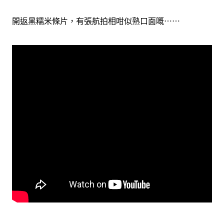
開返黑糯米條片，有張航拍相咁似熟口面嘅⋯⋯