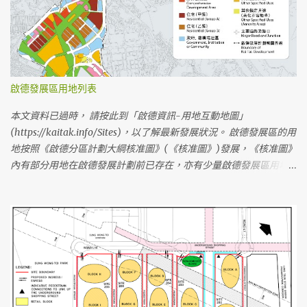
口在啟朗苑前方，D出口在Oasis Kai Tak前方，B出口在1F1住宅地前
方 啟德大道公園、啟德車站廣場落成前，前往啟德站的臨時步行路
線 啟德大道公園及啟德車站廣場在2020第一季屯馬綫一期通車時仍
未落成，港鐵及其他持分者已建造臨時行人通道予乘客使用(已於
2019年6月全段開放使用)。 啟德站車站小冊子的地圖 啟德站臨時行
啟德發展區用地列表
人接駁通道及緊急車輛通道 (港鐵編製的工程平面圖) 啟德站臨時行
人接駁通道及緊急車輛通道 從 沐翠街 前往 A出口 - 鄰近物業/設
本文資料已過時， 請按此到「啟德資訊-用地互動地圖」
施： 啟晴邨、德朗邨、煥然壹居、晴朗商場、麗晶花園、聖公會聖
(https://kaitak.info/Sites)，以了解最新發展狀況。 啟德發展區的用
十架小學、保良局何壽南小學、文理書院(九龍) 啟德站A出口臨時行
地按照《啟德分區計劃大綱核准圖》(《核准圖》)發展，《核准圖》
人通道的走線(以黃色虛線標示) 臨時通道由沐翠街迴旋處起，沿煥
內有部分用地在啟德發展計劃前已存在，亦有少量啟德發展區用地
然壹居及啟朗苑的外圍，在啟朗苑商場外轉右到A出口 從 沐安街 前
被劃分到其他分區。《核准圖》經多次修訂，現時最新的版本編號
往 A出口 - 鄰近物業/設施： 啟朗苑 、 啟德1號(I)、啟德1號(II)、天
為 S/K22/6 。 《啟德分區計劃大綱核准圖》編號S/K22/6，用地用
寰、嘉匯 從 高飛里北 前往 D出口 - 鄰近物業/設施： 龍譽、Oasis
途以顏色區分 《啟德分區計劃大綱核准圖》編號S/K22/6 《啟德分
Kai Tak 從 沐元街 前往 B出口 - 鄰近物業/設施： 工業貿易大樓、
區計劃大綱核准圖》編號S/K22/4 ，版本較舊，有部份用地規劃已變
Mikiki、譽港灣、景泰苑、采頤花園 將來啟德大道公園、啟德車站
更 由 S/K22/4 修訂至 S/K22/5 的變更 (附圖) 區內用地劃分成六個
廣場及其他設施落成後，前往啟德站的步行路線 從啟德大道公園附
區，以下是啟德發展區內大部分用地，並以編號排序： (由於政府沒
近的住宅 前往啟德站A出口的步行路線 啟德大道公園內的有蓋行人
有公布整個分區的用地編號，因此不會列出本網誌不確定編號的用
通道模擬圖 啟德車站廣場內的有蓋行人通道模擬圖 經 啟德大道公園
地) （最後一次更新：2020-5-19） 第一區 1A1： 已入伙 — 啟晴邨