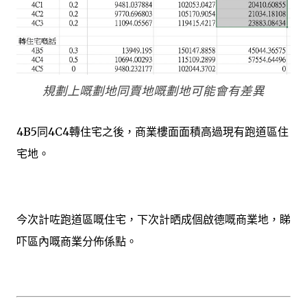
規劃上嘅劃地同賣地嘅劃地可能會有差異
4B5同4C4轉住宅之後，商業樓面面積高過現有跑道區住
宅地。
今次計咗跑道區嘅住宅，下次計晒成個啟德嘅商業地，睇
吓區內嘅商業分佈係點。