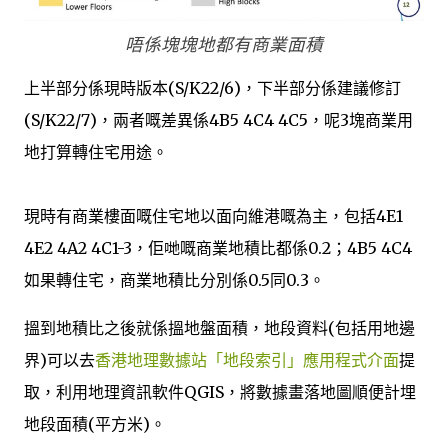
唔係塊塊地都有商業面積
上半部分係現時版本(S/K22/6)，下半部分係建議修訂
(S/K22/7)，兩者嘅差異係4B5 4C4 4C5，呢3塊商業用
地打算轉住宅用途。
現時有商業樓面嘅住宅地以面向維港嘅為主，包括4E1
4E2 4A2 4C1-3，佢哋嘅商業地積比都係0.2；4B5 4C4
如果轉住宅，商業地積比分別係0.5同0.3。
搵到地積比之後就係搵地盤面積，地段資料(包括用地邊
界)可以去
香港地理數據站「地段索引」應用程式介面
提
取，利用地理資訊軟件QGIS，將數據畫落地圖順便計埋
地段面積(平方米)。