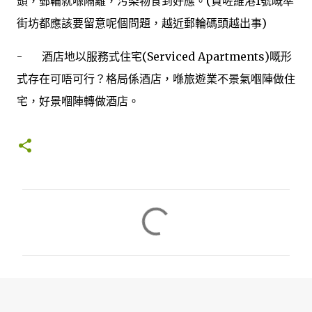
頭，郵輪就喺隔籬，污染物食到好應。(買咗維港1號嘅準
街坊都應該要留意呢個問題，越近郵輪碼頭越出事)
- 酒店地以服務式住宅(Serviced Apartments)嘅形
式存在可唔可行？格局係酒店，喺旅遊業不景氣嗰陣做住
宅，好景嗰陣轉做酒店。
留
言