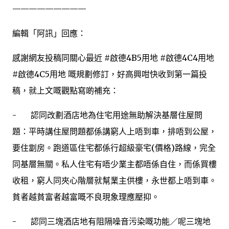
—————————
編輯「阿訊」回應：
感謝網友投稿同關心最近 #啟德4B5用地 #啟德4C4用地
#啟德4C5用地 嘅規劃修訂，好高興咁快收到第一篇投
稿，就上文嘅觀點寫啲補充：
- 認同改劃酒店地為住宅用途無助解決基層住屋問
題：平時講住屋問題都係講窮人上唔到車，排唔到公屋，
要住劏房。跑道區住宅都係行超級豪宅(價格)路線，完全
同基層無關。私人住宅有唔少業主都唔係自住，而係買樓
收租，窮人同夾心階層就幫業主供樓，永世都上唔到車。
貧者越貧富者越富嘅不良現象理應壓抑。
- 認同三塊酒店地有阻隔噪音污染嘅功能／呢三塊地