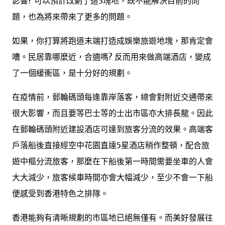
影響? 可以預計改劃了這3塊地，既不能解決目前的問
題，也為將來帶來了更多的問題。
如果，你打算將跑道末端打造成娛樂旅遊地塊，那肯定會
嘈。民居靠哪麼近，合適嗎? 反而用來做高端酒店，變成
了一個緩衝區，是十分好的規劃。
在疫情前，郵輪碼頭每逢靠岸落客，總會對附近交通帶來
很大影響，而且要等巴士等的士出市區亦大排長龍。因此
在郵輪碼頭附近建設酒店可達到旅客分流的效果。高端客
戶落船後直接經空中花園直達5星酒店稍作整頓，配合旅
遊中樞分流旅客，那麼在下船後第一時間需要坐車的人會
大大減少，旅客候車時間亦會大幅減少，至少不會一下船
便感受到香港特色之排隊。
香港能夠有清晰規劃的市區地已絕無僅有。而美好發展往