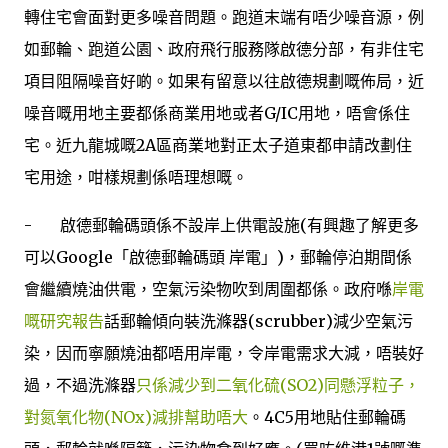
轉住宅會面對更多噪音問題。跑道末端有唔少噪音源，例
如郵輪、跑道公園、政府飛行服務隊啟德分部，有非住宅
項目阻隔噪音好啲。如果有留意以往啟德規劃嘅佈局，近
噪音嘅用地主要都係商業用地或者G/IC用地，唔會係住
宅。近九龍城嘅2A區商業地對正太子道東都申請改劃住
宅用途，咁樣規劃係唔理想嘅。
- 啟德郵輪碼頭係不設岸上供電設施(有興趣了解更多
可以Google「啟德郵輪碼頭 岸電」)，郵輪停泊期間係
會繼續燒油供電，空氣污染物吹到周圍都係。政府喺
岸電
嘅研究報告
話郵輪傾向裝洗滌器(scrubber)減少空氣污
染，因而寧願燒油都唔用岸電，令岸電需求大減，唔裝好
過，不過洗滌器
只係減少到二氧化硫(SO2)同懸浮粒子，
對氮氧化物(NOx)減排幫助唔大
。4C5用地貼住郵輪碼