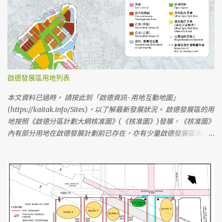
站。車站設有三個地面出入口(A、B、D)，車站大堂的地底出口(C)
連接啟德地下購物街。 啟德站的地面出入口在啟德車站廣場內，A出
口在啟朗苑前方，D出口在Oasis Kai Tak前方，B出口在1F1住宅地前
方 啟德大道公園、啟德車站廣場落成前，前往啟德站的臨時步行路
線 啟德大道公園及啟德車站廣場在2020第一季屯馬綫一期通車時仍
未落成，港鐵及其他持分者已建造臨時行人通道予乘客使用(已於
2019年6月全段開放使用)。 啟德站車站小冊子的地圖 啟德站臨時行
啟德發展區用地列表
人接駁通道及緊急車輛通道 (港鐵編製的工程平面圖) 啟德站臨時行
人接駁通道及緊急車輛通道 從 沐翠街 前往 A出口 - 鄰近物業/設
本文資料已過時， 請按此到「啟德資訊-用地互動地圖」
施： 啟晴邨、德朗邨、煥然壹居、晴朗商場、麗晶花園、聖公會聖
(https://kaitak.info/Sites)，以了解最新發展狀況。 啟德發展區的用
十架小學、保良局何壽南小學、文理書院(九龍) 啟德站A出口臨時行
地按照《啟德分區計劃大綱核准圖》(《核准圖》)發展，《核准圖》
人通道的走線(以黃色虛線標示) 臨時通道由沐翠街迴旋處起，沿煥
內有部分用地在啟德發展計劃前已存在，亦有少量啟德發展區用地
然壹居及啟朗苑的外圍，在啟朗苑商場外轉右到A出口 從 沐安街 前
被劃分到其他分區。《核准圖》經多次修訂，現時最新的版本編號
往 A出口 - 鄰近物業/設施： 啟朗苑 、 啟德1號(I)、啟德1號(II)、天
為 S/K22/6 。 《啟德分區計劃大綱核准圖》編號S/K22/6，用地用
寰、嘉匯 從 高飛里北 前往 D出口 - 鄰近物業/設施： 龍譽、Oasis
途以顏色區分 《啟德分區計劃大綱核准圖》編號S/K22/6 《啟德分
Kai Tak 從 沐元街 前往 B出口 - 鄰近物業/設施： 工業貿易大樓、
區計劃大綱核准圖》編號S/K22/4 ，版本較舊，有部份用地規劃已變
Mikiki、譽港灣、景泰苑、采頤花園 將來啟德大道公園、啟德車站
更 由 S/K22/4 修訂至 S/K22/5 的變更 (附圖) 區內用地劃分成六個
廣場及其他設施落成後，前往啟德站的步行路線 從啟德大道公園附
區，以下是啟德發展區內大部分用地，並以編號排序： (由於政府沒
近的住宅 前往啟德站A出口的步行路線 啟德大道公園內的有蓋行人
有公布整個分區的用地編號，因此不會列出本網誌不確定編號的用