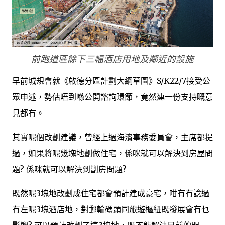
前跑道區餘下三幅酒店用地及鄰近的設施
早前城規會就《啟德分區計劃大綱草圖》S/K22/7接受公
眾申述，勢估唔到喺公開諮詢環節，竟然連一份支持嘅意
見都冇。
其實呢個改劃建議，曾經上過海濱事務委員會，主席都提
過，如果將呢幾塊地劃做住宅，係咪就可以解決到房屋問
題? 係咪就可以解決到劏房問題?
既然呢3塊地改劃成住宅都會預計建成豪宅，咁有冇諗過
冇左呢3塊酒店地，對郵輪碼頭同旅遊樞紐既發展會有乜