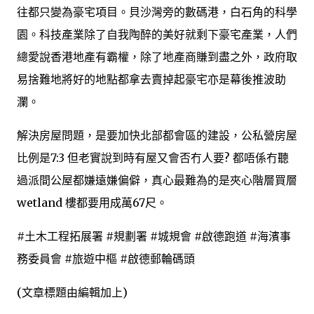
往都只變為豪宅項目。貝沙灣旁的數碼港，白石角的科學
園。科技產業除了自我陶醉的美好就剩下豪宅產業，人們
總愛說香港地產有霸權，除了地產商賺到盡之外，政府取
易捨難地將好的地點都拿去賣掉起豪宅亦是幕後推波助
瀾。
解決房屋問題，是要加快北部都會區的建設，公私營房屋
比例是7:3 但老實說到時有屋又會否冇人要? 都唔係冇聽
過派間公屋都嫌遠嫌偏僻，真心最難為的是夾心階層買層
wetland 樓都要用成萬67尺。
#土木工程拓展署 #規劃署 #城規會 #啟德跑道 #海濱事
務委員會 #旅遊中樞 #啟德郵輪碼頭
(文章標題由編輯加上)